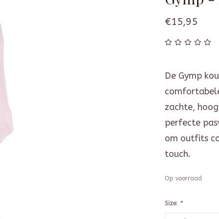
€15,95
De Gymp kouse
comfortabele
zachte, hoog
perfecte pa
om outfits c
touch.
Op voorraad
Size:
*