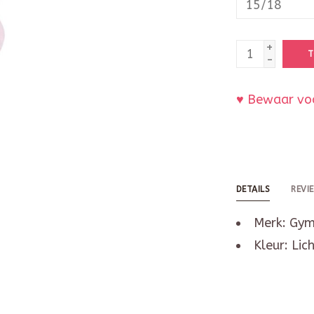
+
T
-
♥ Bewaar voo
DETAILS
REVI
Merk: Gy
Kleur: Lic