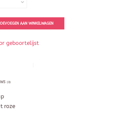
OEVOEGEN AAN WINKELWAGEN
r geboortelijst
EWS
(0)
mp
ht roze