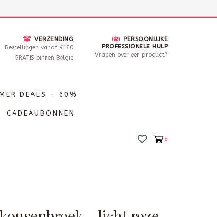
nsdag - Zaterdag open van 10 - 17u30
Locaties
VERZENDING
PERSOONLIJKE
PROFESSIONELE HULP
Bestellingen vanaf €120
Vragen over een product?
GRATIS binnen België
MER DEALS - 60%
CADEAUBONNEN
0
kousenbroek - licht roze