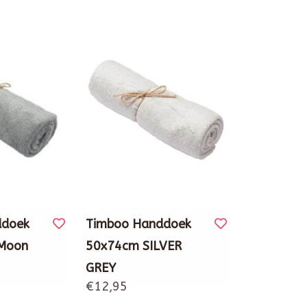
ddoek
Timboo Handdoek
Moon
50x74cm SILVER
GREY
€12,95