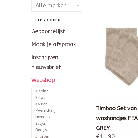
CATEGORIEËN
Geboortelijst
Maak je afspraak
Inschrijven
nieuwsbrief
Webshop
Kleding
Polo's
Kousen
Timboo Set van
Zwemkledij
Hemdjes
washandjes FE
Setjes
GREY
Body's
€11,90
Shorten