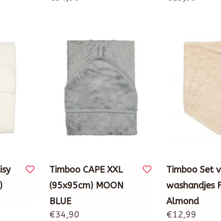
isy
Timboo CAPE XXL
Timboo Set v
)
(95x95cm) MOON
washandjes F
BLUE
Almond
€34,90
€12,99