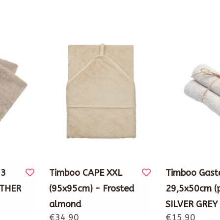
 3
Timboo CAPE XXL
Timboo Gast
ATHER
(95x95cm) - Frosted
29,5x50cm (p
almond
SILVER GREY
€34,90
€15,90