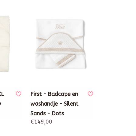
XL
First - Badcape en
y
washandje - Silent
Sands - Dots
€149,00