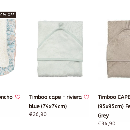
50% OFF
oncho
Timboo cape - riviera
Timboo CAPE
blue (74x74cm)
(95x95cm) F
€26,90
Grey
€34,90