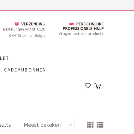
nsdag - Zaterdag open van 10 - 17u30
Locaties
VERZENDING
PERSOONLIJKE
PROFESSIONELE HULP
Bestellingen vanaf €120
Vragen over een product?
GRATIS binnen België
LET
CADEAUBONNEN
0
sults