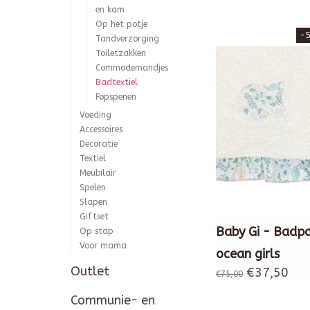
en kam
Op het potje
-
Tandverzorging
Toiletzakken
Commodemandjes
Badtextiel
Fopspenen
Voeding
Accessoires
Decoratie
Textiel
Meubilair
Spelen
Slapen
Giftset
Baby Gi - Badp
Op stap
Voor mama
ocean girls
Outlet
€37,50
€75,00
Communie- en