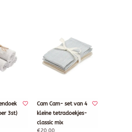
endoek
Cam Cam- set van 4
er 3st)
kleine tetradoekjes-
classic mix
€20,00