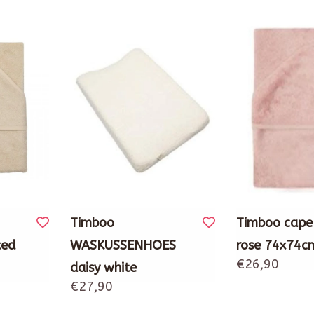
Timboo
Timboo cape
ted
WASKUSSENHOES
rose 74x74c
€26,90
daisy white
€27,90