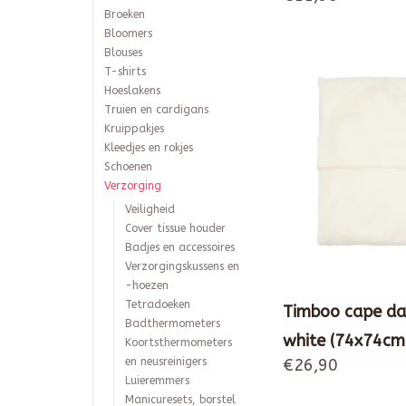
Broeken
Bloomers
Blouses
T-shirts
Hoeslakens
Truien en cardigans
Kruippakjes
Kleedjes en rokjes
Schoenen
Verzorging
Veiligheid
Cover tissue houder
Badjes en accessoires
Verzorgingskussens en
-hoezen
Tetradoeken
Timboo cape da
Badthermometers
white (74x74cm
Koortsthermometers
€26,90
en neusreinigers
Luieremmers
Manicuresets, borstel