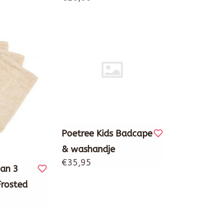
Poetree Kids Badcape
& washandje
€35,95
an 3
rosted