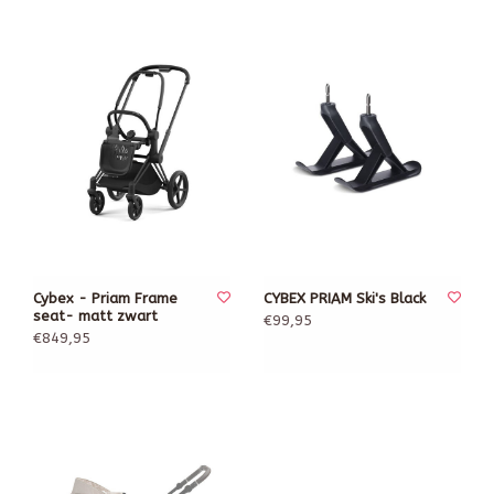
Cybex - Priam Frame
CYBEX PRIAM Ski's Black
seat- matt zwart
€99,95
€849,95