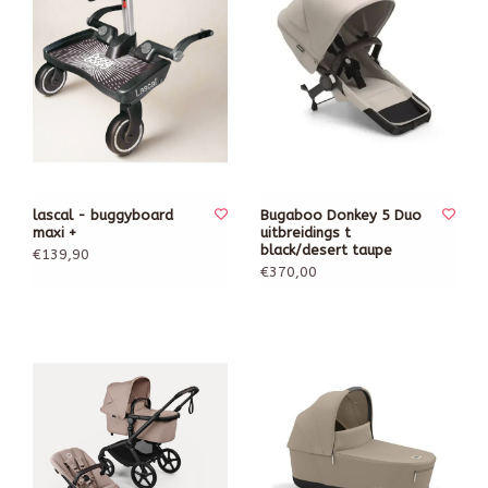
lascal - buggyboard
Bugaboo Donkey 5 Duo
maxi +
uitbreidings t
black/desert taupe
€139,90
€370,00