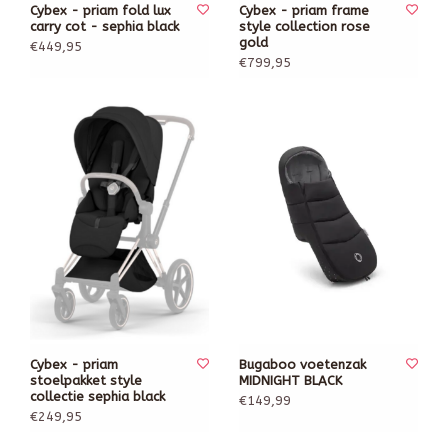
Cybex - priam fold lux
Cybex - priam frame
carry cot - sephia black
style collection rose
gold
€449,95
€799,95
Cybex - priam
Bugaboo voetenzak
stoelpakket style
MIDNIGHT BLACK
collectie sephia black
€149,99
€249,95