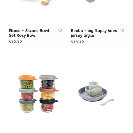
Elodie - Silcone Bowl
Beaba - big flopsy hoes
Set Rosy Bow
jersey argile
€25,90
€24,95