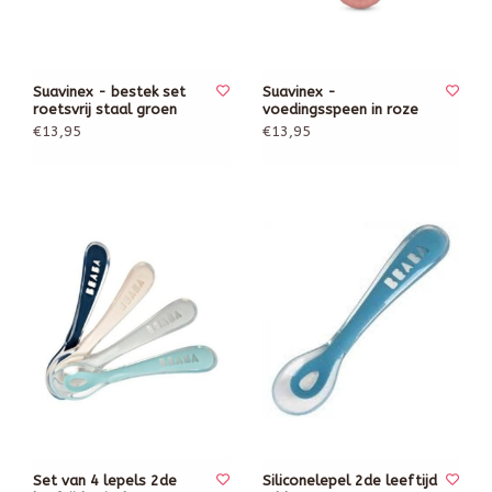
Suavinex - bestek set
Suavinex -
roetsvrij staal groen
voedingsspeen in roze
€13,95
€13,95
Set van 4 lepels 2de
Siliconelepel 2de leeftijd