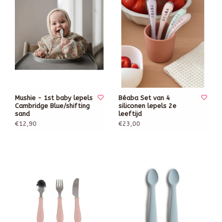
Mushie - 1st baby lepels
Béaba Set van 4
Cambridge Blue/shifting
siliconen lepels 2e
sand
leeftijd
€12,90
€23,00