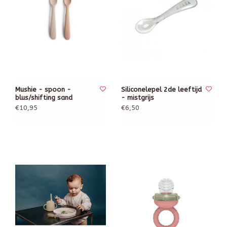
Mushie - spoon -
Siliconelepel 2de leeftijd
blus/shifting sand
- mistgrijs
€10,95
€6,50