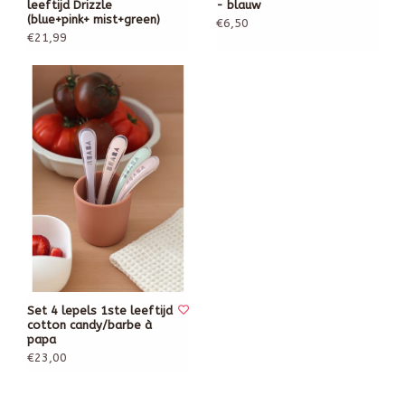
leeftijd Drizzle
- blauw
(blue+pink+ mist+green)
€6,50
€21,99
Set 4 lepels 1ste leeftijd
cotton candy/barbe à
papa
€23,00